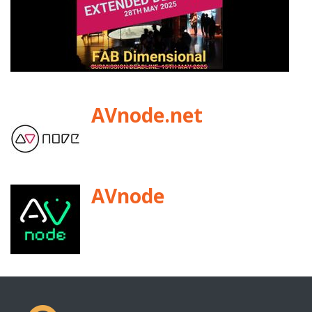
AVnode.net
AVnode