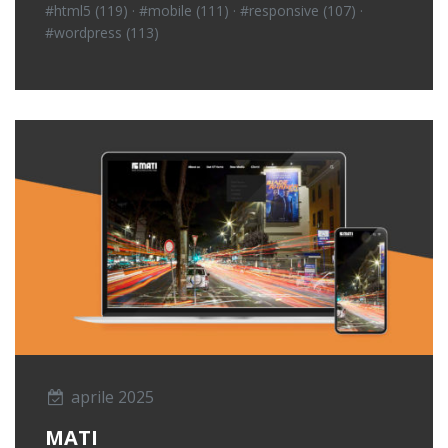
#html5 (119)
·
#mobile (111)
·
#responsive (107)
·
#wordpress (113)
aprile 2025
MATI