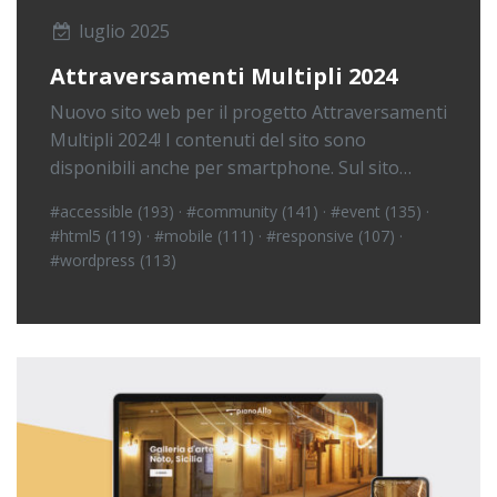
luglio 2025
Attraversamenti Multipli 2024
Nuovo sito web per il progetto Attraversamenti
Multipli 2024! I contenuti del sito sono
disponibili anche per smartphone. Sul sito…
#accessible (193)
·
#community (141)
·
#event (135)
·
#html5 (119)
·
#mobile (111)
·
#responsive (107)
·
#wordpress (113)