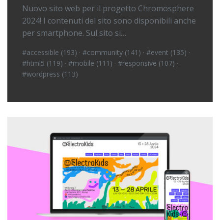
Nuovo sito web per il progetto Chromosphere
2024! I contenuti del sito sono disponibili anche
per smartphone. Sul sito si…
#accessible (193)
·
#community (141)
·
#event (135)
·
#html5 (119)
·
#mobile (111)
·
#responsive (107)
·
#wordpress (113)