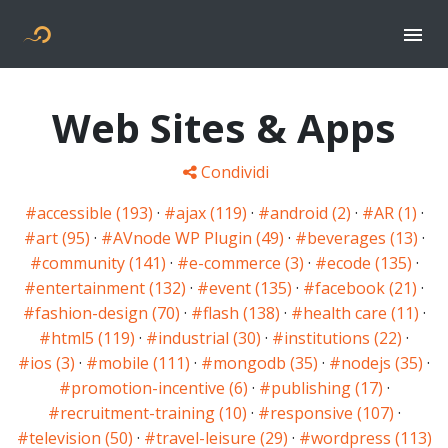
Togg
Flyer new media
Web Sites & Apps
Condividi
#accessible (193)
·
#ajax (119)
·
#android (2)
·
#AR (1)
·
#art (95)
·
#AVnode WP Plugin (49)
·
#beverages (13)
·
#community (141)
·
#e-commerce (3)
·
#ecode (135)
·
#entertainment (132)
·
#event (135)
·
#facebook (21)
·
#fashion-design (70)
·
#flash (138)
·
#health care (11)
·
#html5 (119)
·
#industrial (30)
·
#institutions (22)
·
#ios (3)
·
#mobile (111)
·
#mongodb (35)
·
#nodejs (35)
·
#promotion-incentive (6)
·
#publishing (17)
·
#recruitment-training (10)
·
#responsive (107)
·
#television (50)
·
#travel-leisure (29)
·
#wordpress (113)