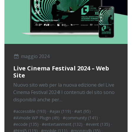
maggio 2024
Live Cinema Festival 2024 – Web
Site
Nuovo sito web per la nuova edizione del Live
Cinema Festival 2024! I contenuti del sito sono
disponibili anche per…
#accessible (193)
·
#ajax (119)
·
#art (95)
·
#AVnode WP Plugin (49)
·
#community (141)
·
#ecode (135)
·
#entertainment (132)
·
#event (135)
·
#html5 (119)
·
#mobile (111)
·
#mongodb (35)
·