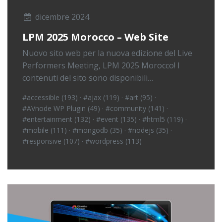
dicembre 2024
LPM 2025 Morocco – Web Site
Nuovo sito web per la nuova edizione del Live
Performers Meeting, LPM 2025 Morocco! I
contenuti del sito sono disponibili…
#accessible (193)
·
#ajax (119)
·
#art (95)
·
#AVnode WP Plugin (49)
·
#community (141)
·
#entertainment (132)
·
#event (135)
·
#html5 (119)
·
#mobile (111)
·
#mongodb (35)
·
#nodejs (35)
·
#responsive (107)
·
#wordpress (113)