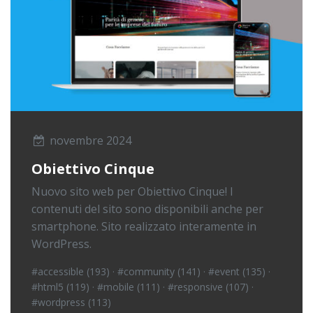
novembre 2024
Obiettivo Cinque
Nuovo sito web per Obiettivo Cinque! I
contenuti del sito sono disponibili anche per
smartphone. Sito realizzato interamente in
WordPress.
#accessible (193)
·
#community (141)
·
#event (135)
·
#html5 (119)
·
#mobile (111)
·
#responsive (107)
·
#wordpress (113)