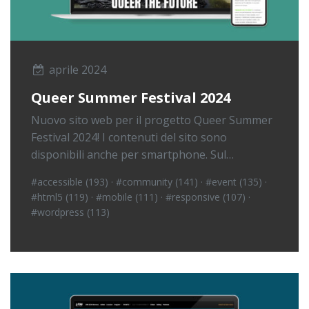
aprile 2024
Queer Summer Festival 2024
Nuovo sito web per il progetto Queer Summer
Festival 2024! I contenuti del sito sono
disponibili anche per smartphone. Sul…
#accessible (193)
·
#community (141)
·
#event (135)
·
#html5 (119)
·
#mobile (111)
·
#responsive (107)
·
#wordpress (113)