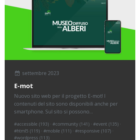
settembre 2023
E-mot
Nuovo sito web per il progetto E-mot! I
contenuti del sito sono disponibili anche per
smartphone. Sul sito si possono…
#accessible (193)
·
#community (141)
·
#event (135)
·
#html5 (119)
·
#mobile (111)
·
#responsive (107)
·
#wordpress (113)