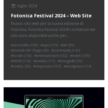
luglio 2024
Fotonica Festival 2024 – Web Site
Nuovo sito web per la nuova edizione di
Fotonica, Fotonica Festival 2024! I contenuti del
sito sono disponibili anche per…
#accessible (193)
·
#ajax (119)
·
#art (95)
·
#AVnode WP Plugin (49)
·
#community (141)
·
#ecode (135)
·
#entertainment (132)
·
#event (135)
·
#html5 (119)
·
#mobile (111)
·
#mongodb (35)
·
#nodejs (35)
·
#responsive (107)
·
#wordpress (113)