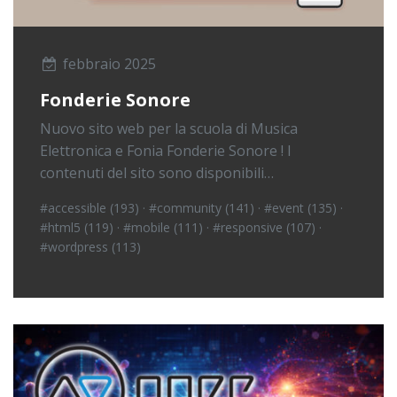
febbraio 2025
Fonderie Sonore
Nuovo sito web per la scuola di Musica
Elettronica e Fonia Fonderie Sonore ! I
contenuti del sito sono disponibili…
#accessible (193)
·
#community (141)
·
#event (135)
·
#html5 (119)
·
#mobile (111)
·
#responsive (107)
·
#wordpress (113)