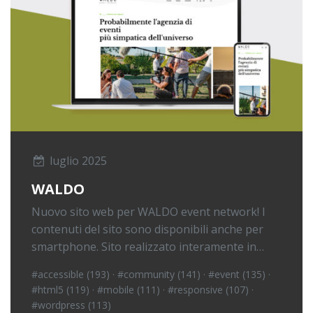
luglio 2025
WALDO
Nuovo sito web per WALDO event network! I
contenuti del sito sono disponibili anche per
smartphone. Sito realizzato interamente in…
#accessible (193)
·
#community (141)
·
#event (135)
·
#html5 (119)
·
#mobile (111)
·
#responsive (107)
·
#wordpress (113)