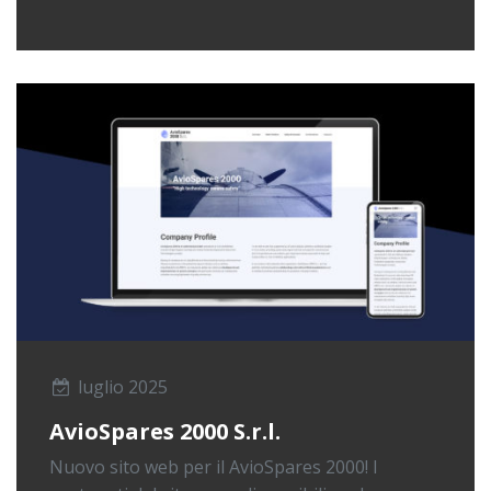
luglio 2025
AvioSpares 2000 S.r.l.
Nuovo sito web per il AvioSpares 2000! I