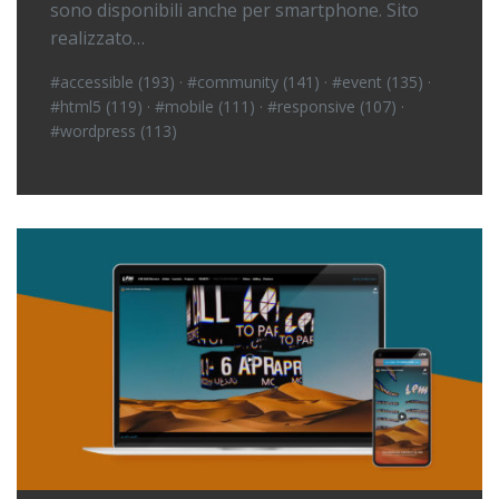
sono disponibili anche per smartphone. Sito
realizzato…
#accessible (193)
·
#community (141)
·
#event (135)
·
#html5 (119)
·
#mobile (111)
·
#responsive (107)
·
#wordpress (113)