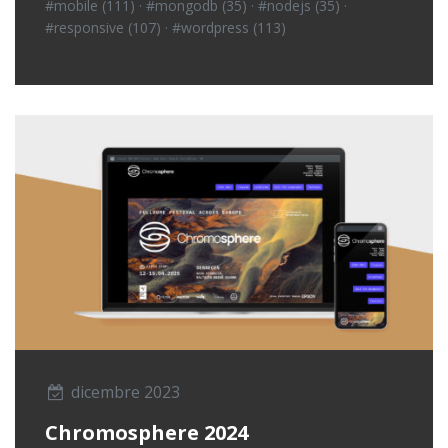
#mobile (111)
·
#mongodb (35)
·
#nodejs (35)
·
#responsive (107)
·
#wordpress (113)
dicembre 2023
Chromosphere 2024