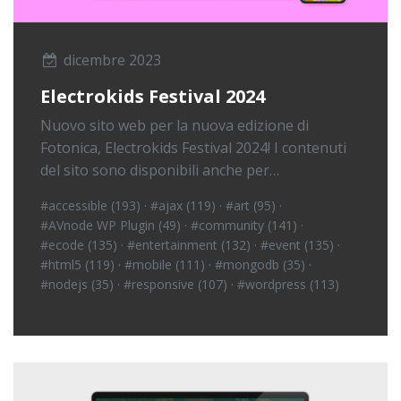
dicembre 2023
Electrokids Festival 2024
Nuovo sito web per la nuova edizione di
Fotonica, Electrokids Festival 2024! I contenuti
del sito sono disponibili anche per…
#accessible (193)
·
#ajax (119)
·
#art (95)
·
#AVnode WP Plugin (49)
·
#community (141)
·
#ecode (135)
·
#entertainment (132)
·
#event (135)
·
#html5 (119)
·
#mobile (111)
·
#mongodb (35)
·
#nodejs (35)
·
#responsive (107)
·
#wordpress (113)