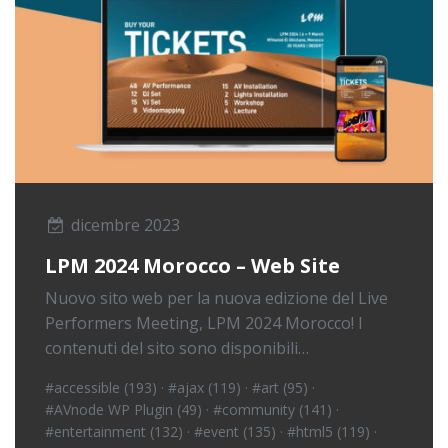
dicembre 2023
LPM 2024 Morocco – Web Site
Nuovo sito web per la nuova edizione del Live
Performers Meeting, LPM 2024 Morocco! I
contenuti del sito sono disponibili…
#accessible (193)
·
#ajax (119)
·
#art (95)
·
#AVnode WP Plugin (49)
·
#community (141)
·
#entertainment (132)
·
#event (135)
·
#html5 (119)
·