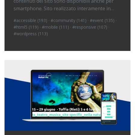
contenuti del sito sono disponibili anche per
smartphone. Sito realizzato interamente in…
#accessible (193)
·
#community (141)
·
#event (135)
·
#html5 (119)
·
#mobile (111)
·
#responsive (107)
·
#wordpress (113)