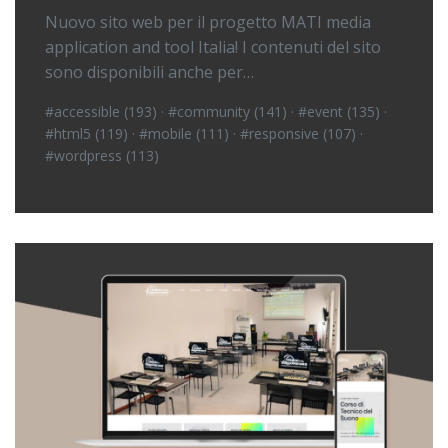
Nuovo sito web per il progetto MATI media
application and tool Italia! I contenuti del sito
sono disponibili anche per…
#accessible (193)
·
#community (141)
·
#event (135)
·
#html5 (119)
·
#mobile (111)
·
#responsive (107)
·
#wordpress (113)