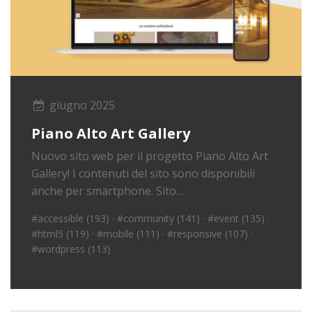
giugno 2025
Piano Alto Art Gallery
Nuovo sito web per il progetto Piano Alto Art
Gallery! I contenuti del sito sono disponibili
anche per smartphone. Sito…
#accessible (193)
·
#community (141)
·
#event (135)
·
#html5 (119)
·
#mobile (111)
·
#responsive (107)
·
#wordpress (113)