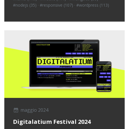
#nodejs (35)
·
#responsive (107)
·
#wordpress (113)
maggio 2024
Digitalatium Festival 2024