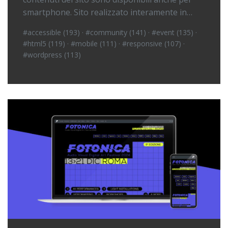
smartphone. Sito realizzato interamente in…
#accessible (193)
·
#community (141)
·
#event (135)
·
#html5 (119)
·
#mobile (111)
·
#responsive (107)
·
#wordpress (113)