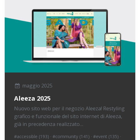
maggio 2025
Aleeza 2025
Nuovo sito web per il negozio Aleeza! Restyling
grafico e funzionale del sito internet di Aleeza,
già in precedenza realizzato…
#accessible (193)
·
#community (141)
·
#event (135)
·