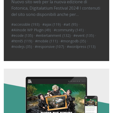
Nuovo sito web per la nuova edizione di
Fotonica, Digitalatium Festival 2024! I contenuti
del sito sono disponibili anche per…
#accessible (193)
·
#ajax (119)
·
#art (95)
·
#AVnode WP Plugin (49)
·
#community (141)
·
#ecode (135)
·
#entertainment (132)
·
#event (135)
·
#html5 (119)
·
#mobile (111)
·
#mongodb (35)
·
#nodejs (35)
·
#responsive (107)
·
#wordpress (113)