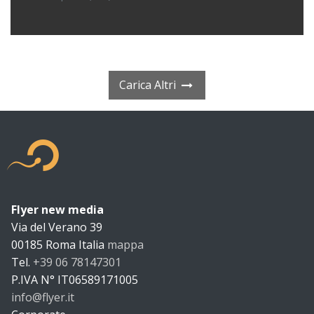
Carica Altri
Flyer new media
Flyer new m
Via del Verano 39
00185
Roma
Italia
mappa
Tel.
+39 06 78147301
P.IVA N°
IT06589171005
info@flyer.it
https://flyer.it