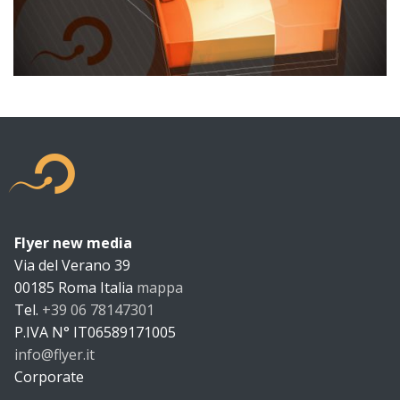
Flyer new media
Flyer new m
Via del Verano 39
00185
Roma
Italia
mappa
Tel.
+39 06 78147301
P.IVA N°
IT06589171005
info@flyer.it
https://flyer.it
Corporate